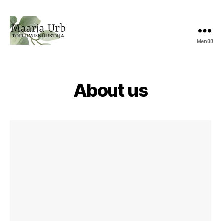
Menüü
About us